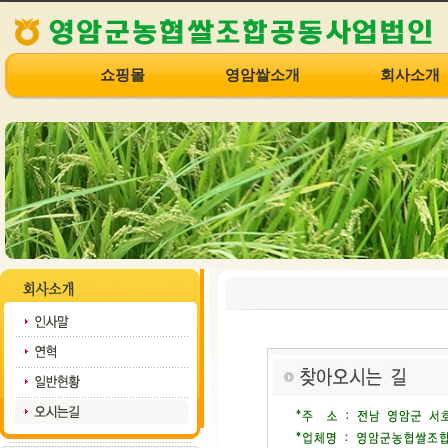
쇼핑몰
영암쌀소개
회사소개